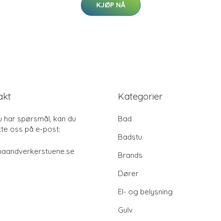
KJØP NÅ
akt
Kategorier
u har spørsmål, kan du
Bad
te oss på e-post:
Badstu
haandverkerstuene.se
Brands
Dører
El- og belysning
Gulv