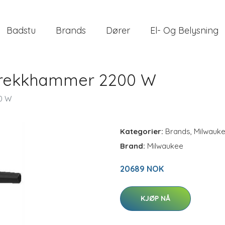
Badstu
Brands
Dører
El- Og Belysning
Brekkhammer 2200 W
0 W
Kategorier:
Brands
,
Milwauk
Brand:
Milwaukee
20689 NOK
KJØP NÅ