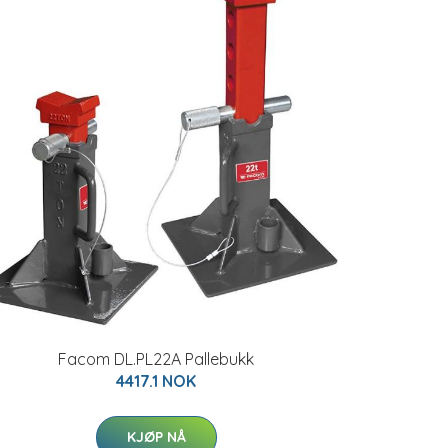
Facom DL.PL22A Pallebukk
4417.1 NOK
KJØP NÅ