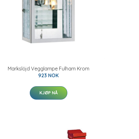
Markslöjd Vegglampe Fulham Krom
923 NOK
KJØP NÅ