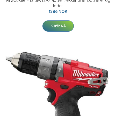
Milwaukee M12 BIW12-0 Muttertrekker uten batterier og
lader
1286 NOK
KJØP NÅ