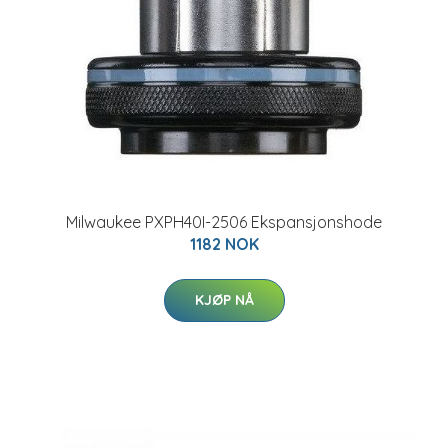
Milwaukee PXPH40I-2506 Ekspansjonshode
1182 NOK
KJØP NÅ