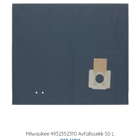
Milwaukee 4932352310 Avfallssekk 50 L