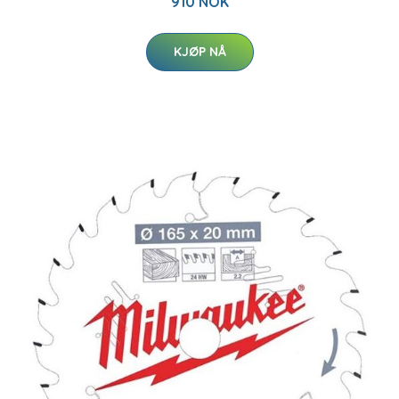
910 NOK
KJØP NÅ