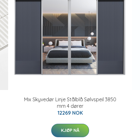
Mix Skyvedør Linje Stålblå Sølvspeil 3850
mm 4 dører
12269 NOK
KJØP NÅ