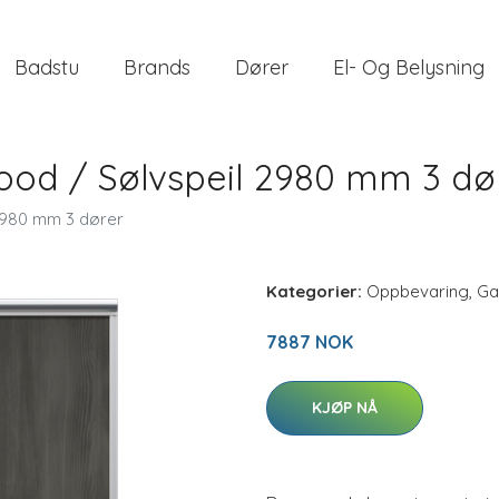
Badstu
Brands
Dører
El- Og Belysning
ood / Sølvspeil 2980 mm 3 dø
2980 mm 3 dører
Kategorier:
Oppbevaring
,
Ga
7887 NOK
KJØP NÅ