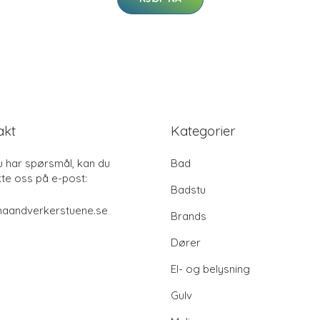
akt
Kategorier
u har spørsmål, kan du
Bad
te oss på e-post:
Badstu
haandverkerstuene.se
Brands
Dører
El- og belysning
Gulv