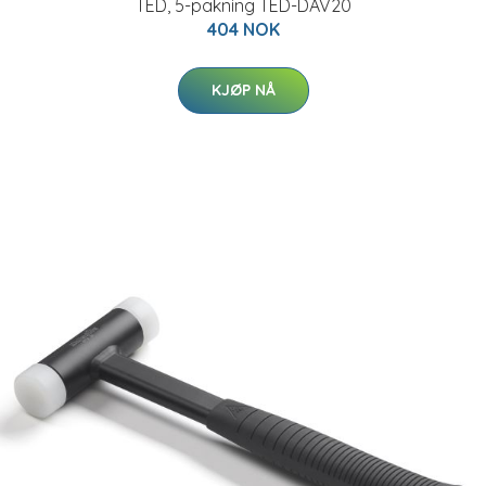
TED, 5-pakning TED-DAV20
404 NOK
KJØP NÅ