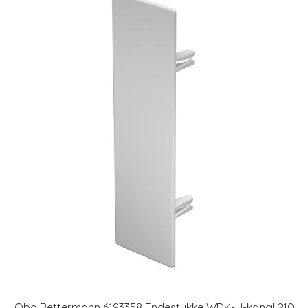
Obo Bettermann 6193358 Endestykke WDK-H-kanal 210