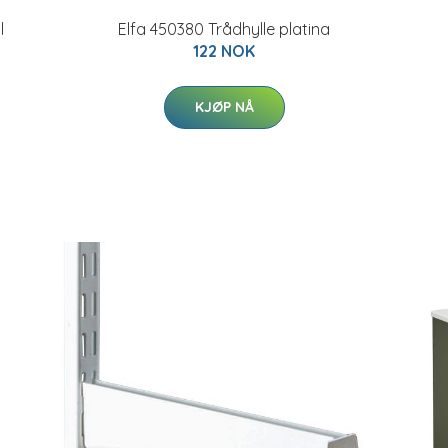
l
Elfa 450380 Trådhylle platina
122 NOK
KJØP NÅ