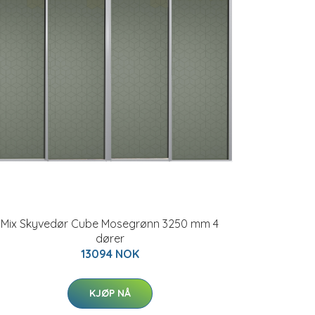
Mix Skyvedør Cube Mosegrønn 3250 mm 4
dører
13094 NOK
KJØP NÅ