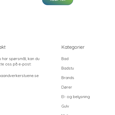
akt
Kategorier
u har spørsmål, kan du
Bad
te oss på e-post:
Badstu
haandverkerstuene.se
Brands
Dører
El- og belysning
Gulv