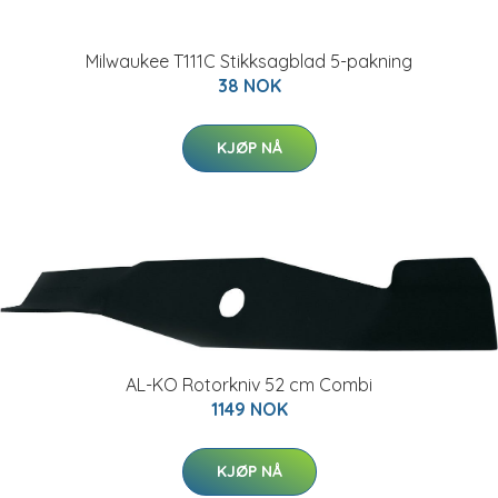
Milwaukee T111C Stikksagblad 5-pakning
38 NOK
KJØP NÅ
AL-KO Rotorkniv 52 cm Combi
1149 NOK
KJØP NÅ