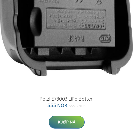
Petzl E78003 LiPo Batteri
555 NOK
665.6 NOK
KJØP NÅ