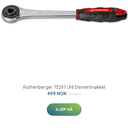
Rothenberger 73297 UNI Elementnøkkel
499 NOK
818 NOK
KJØP NÅ