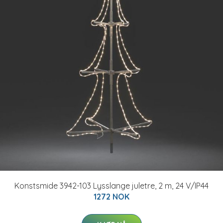
Konstsmide 3942-103 Lysslange juletre, 2 m, 24 V/IP44
1272 NOK