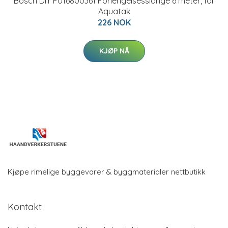
Bosch DIY F016800361 Forlengelsesslange 6 meter, for
Aquatak
226 NOK
KJØP NÅ
Kjøpe rimelige byggevarer & byggmaterialer nettbutikk
Kontakt