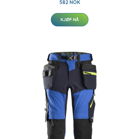
582 NOK
KJØP NÅ