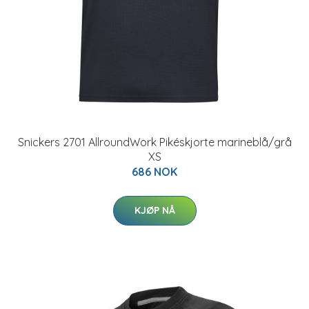
Snickers 2701 AllroundWork Pikéskjorte marineblå/grå
XS
686 NOK
KJØP NÅ