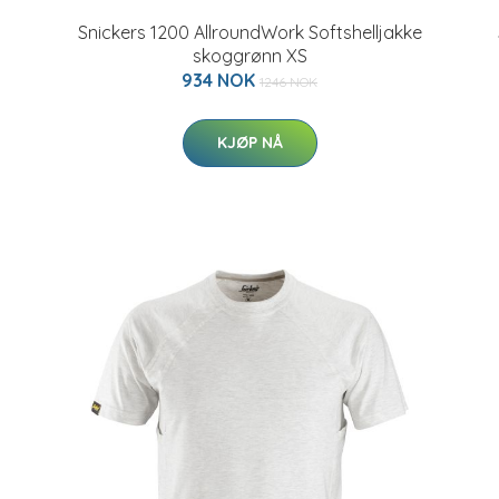
Snickers 1200 AllroundWork Softshelljakke
skoggrønn XS
934 NOK
1246 NOK
KJØP NÅ