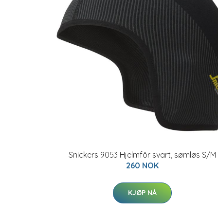
Snickers 9053 Hjelmfôr svart, sømløs S/M
260 NOK
KJØP NÅ