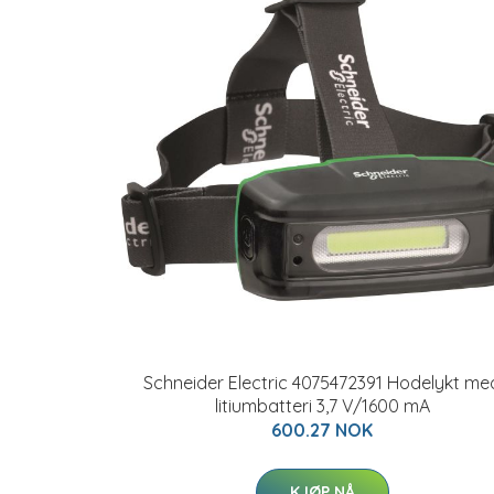
Schneider Electric 4075472391 Hodelykt me
litiumbatteri 3,7 V/1600 mA
600.27 NOK
KJØP NÅ