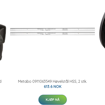
d
Metabo 0911063549 Høvelstål HSS, 2 stk.
613.6 NOK
KJØP NÅ