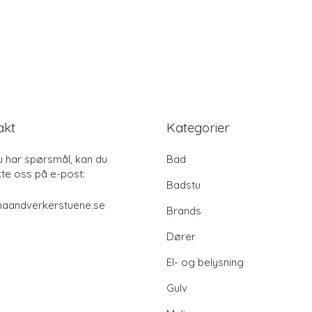
akt
Kategorier
u har spørsmål, kan du
Bad
te oss på e-post:
Badstu
haandverkerstuene.se
Brands
Dører
El- og belysning
Gulv