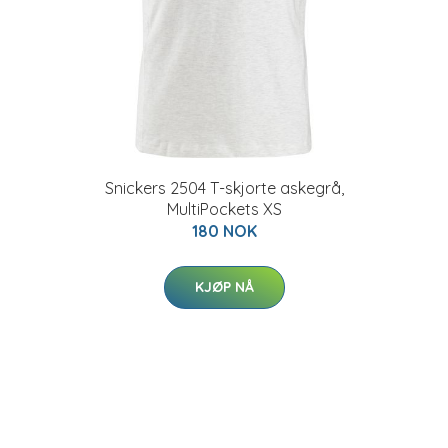
Snickers 2504 T-skjorte askegrå,
MultiPockets XS
180 NOK
KJØP NÅ