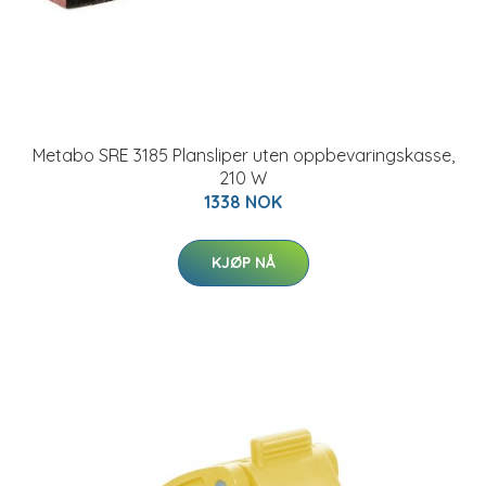
Metabo SRE 3185 Plansliper uten oppbevaringskasse,
210 W
1338 NOK
KJØP NÅ