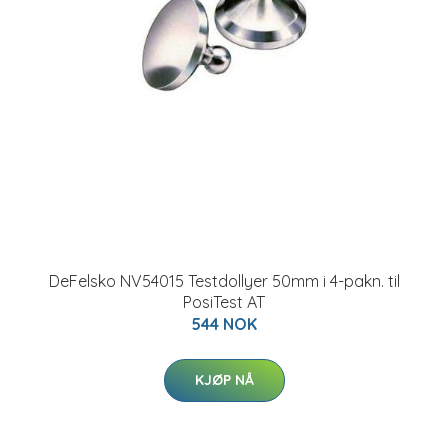
DeFelsko NV54015 Testdollyer 50mm i 4-pakn. til
PosiTest AT
544 NOK
KJØP NÅ