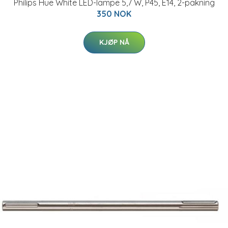
Philips Hue White LED-lampe 5,7 W, P45, E14, 2-pakning
350 NOK
KJØP NÅ