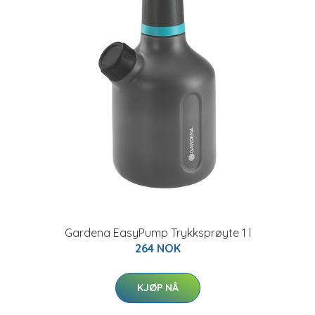
Gardena EasyPump Trykksprøyte 1 l
264 NOK
KJØP NÅ