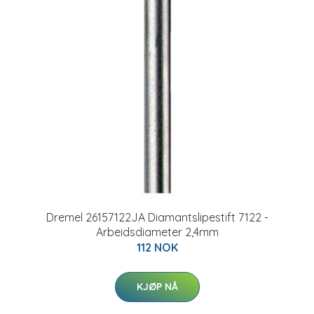
Dremel 26157122JA Diamantslipestift 7122 -
Arbeidsdiameter 2,4mm
112 NOK
KJØP NÅ