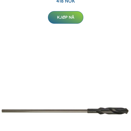
418 NOK
KJØP NÅ