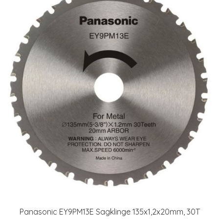
Panasonic EY9PM13E Sagklinge 135x1,2x20mm, 30T