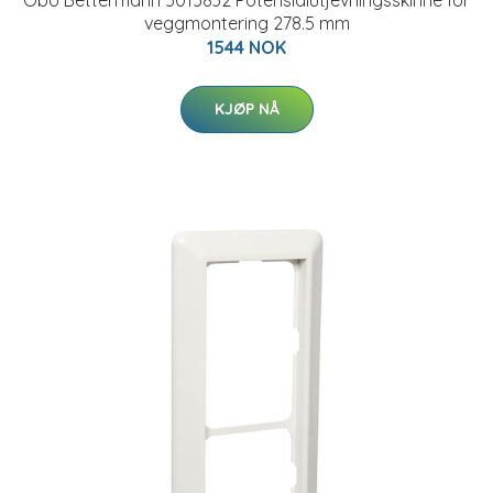
Obo Bettermann 5015832 Potensialutjevningsskinne for
veggmontering 278.5 mm
1544 NOK
KJØP NÅ