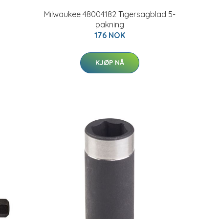
Milwaukee 48004182 Tigersagblad 5-
pakning
176 NOK
KJØP NÅ