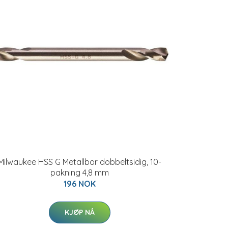
Milwaukee HSS G Metallbor dobbeltsidig, 10-
pakning 4,8 mm
196 NOK
KJØP NÅ