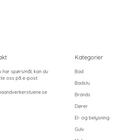
akt
Kategorier
u har spørsmål, kan du
Bad
te oss på e-post:
Badstu
haandverkerstuene.se
Brands
Dører
El- og belysning
Gulv