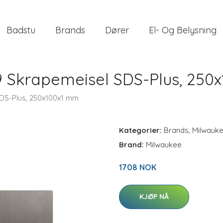
Badstu
Brands
Dører
El- Og Belysning
 Skrapemeisel SDS-Plus, 250
DS-Plus, 250x100x1 mm
Kategorier:
Brands
,
Milwauk
Brand:
Milwaukee
1708 NOK
KJØP NÅ