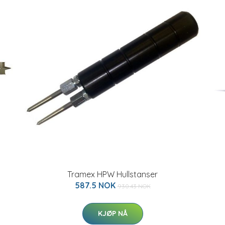
Tramex HPW Hullstanser
587.5 NOK
930.43 NOK
KJØP NÅ