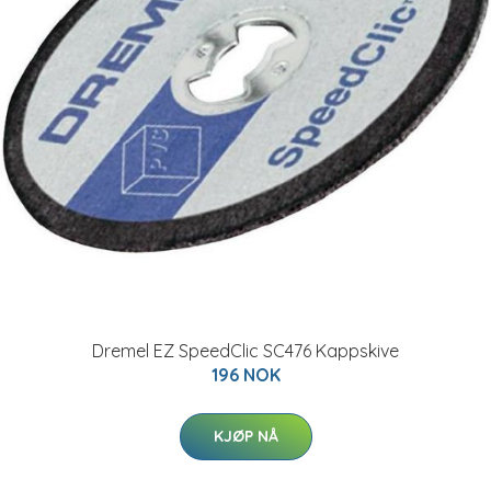
Dremel EZ SpeedClic SC476 Kappskive
196 NOK
KJØP NÅ