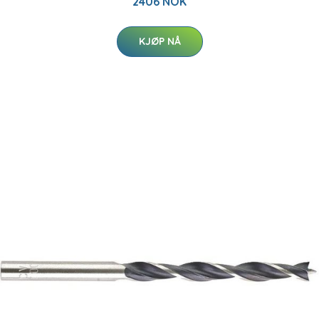
2406 NOK
KJØP NÅ