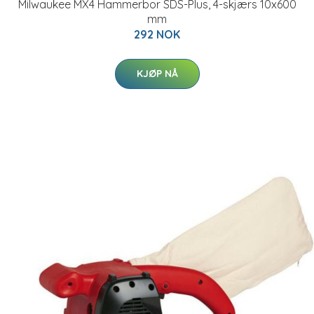
Milwaukee MX4 Hammerbor SDS-Plus, 4-skjærs 10x600
mm
292 NOK
KJØP NÅ