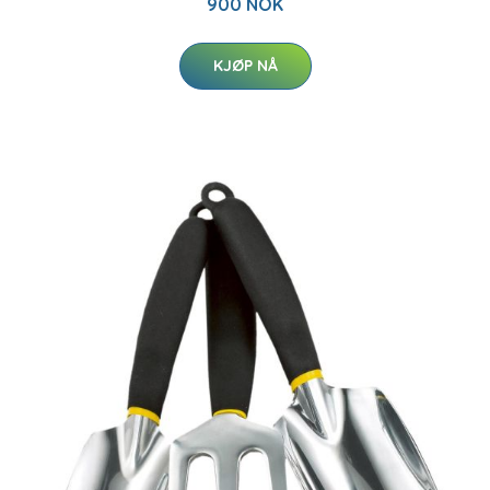
900 NOK
KJØP NÅ