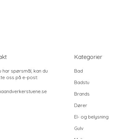
akt
Kategorier
u har spørsmål, kan du
Bad
te oss på e-post:
Badstu
haandverkerstuene.se
Brands
Dører
El- og belysning
Gulv