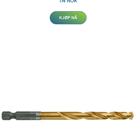
114 NOK
KJØP NÅ