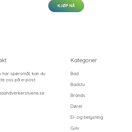
KJØP NÅ
akt
Kategorier
u har spørsmål, kan du
Bad
te oss på e-post:
Badstu
haandverkerstuene.se
Brands
Dører
El- og belysning
Gulv