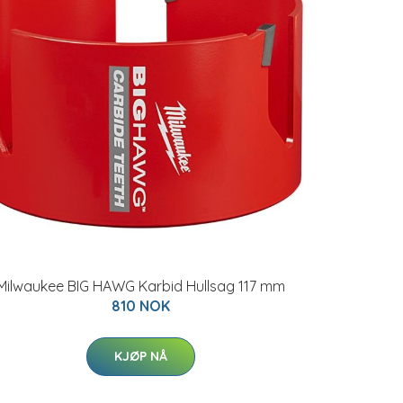
Milwaukee BIG HAWG Karbid Hullsag 117 mm
810 NOK
KJØP NÅ