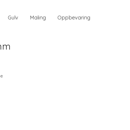
Gulv
Maling
Oppbevaring
 mm
ee