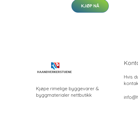
KJØP NÅ
Kont
Hvis d
kontak
Kjøpe rimelige byggevarer &
byggmaterialer nettbutikk
info@