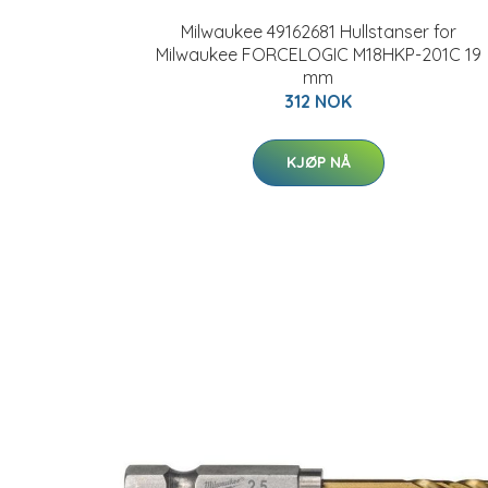
Milwaukee 49162681 Hullstanser for
Milwaukee FORCELOGIC M18HKP-201C 19
mm
312 NOK
KJØP NÅ