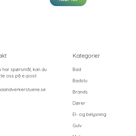
akt
Kategorier
u har spørsmål, kan du
Bad
te oss på e-post:
Badstu
haandverkerstuene.se
Brands
Dører
El- og belysning
Gulv