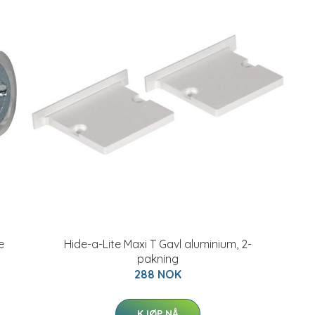
e
Hide-a-Lite Maxi T Gavl aluminium, 2-
pakning
288 NOK
KJØP NÅ