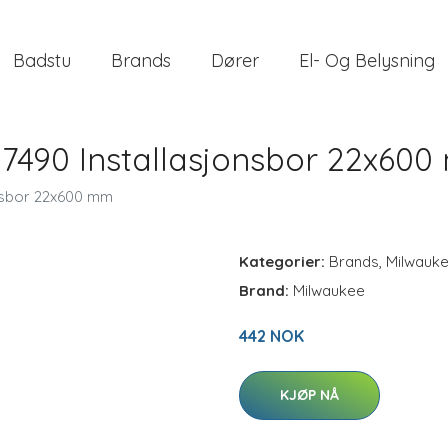
Badstu
Brands
Dører
El- Og Belysning
7490 Installasjonsbor 22x60
onsbor 22x600 mm
Kategorier:
Brands
,
Milwauk
Brand:
Milwaukee
442 NOK
KJØP NÅ