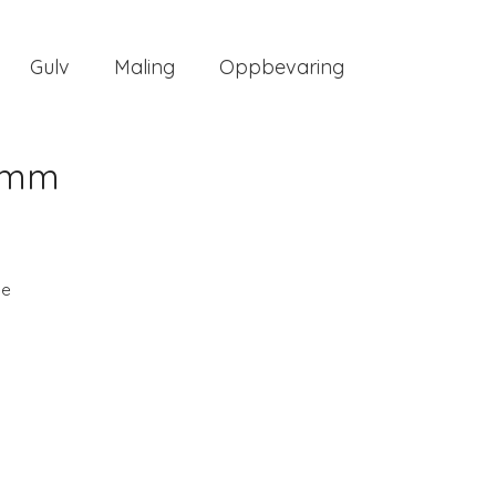
Gulv
Maling
Oppbevaring
0 mm
ee