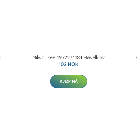
g
Milwaukee 4932273484 Høvelkniv
102 NOK
KJØP NÅ