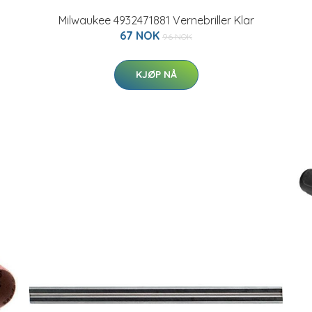
Milwaukee 4932471881 Vernebriller Klar
67 NOK
96 NOK
KJØP NÅ