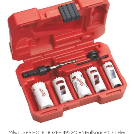
Milwaukee HOLE DOZER 49224083 Hullsagsett 7 deler