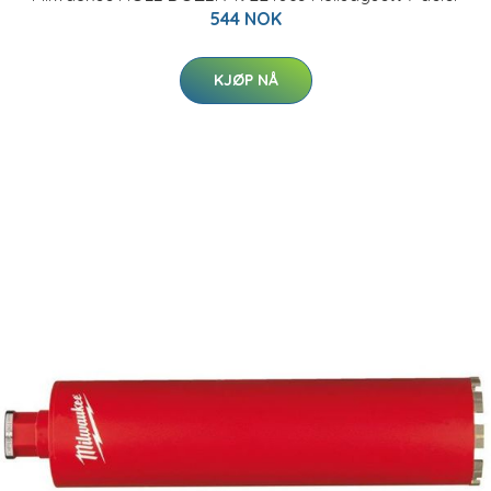
544 NOK
KJØP NÅ