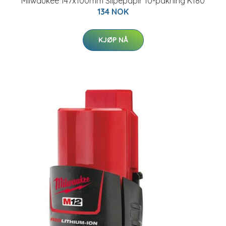
Milwaukee 147x100mm Slipepapir 10-pakning K180
134 NOK
KJØP NÅ