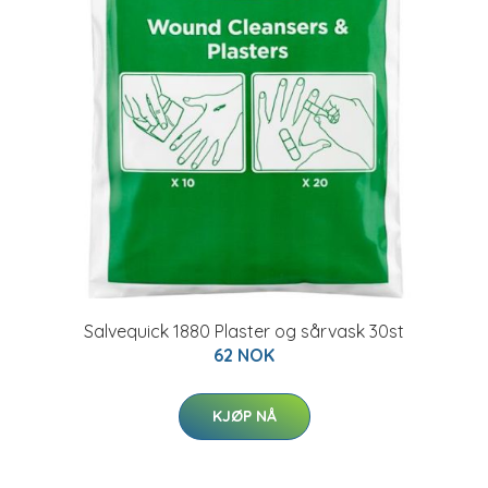
Salvequick 1880 Plaster og sårvask 30st
62 NOK
KJØP NÅ