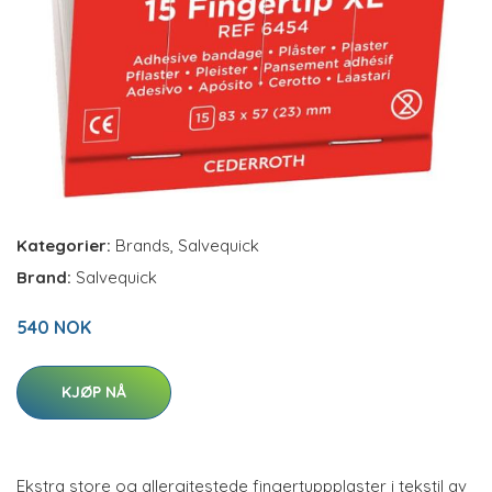
Kategorier:
Brands
,
Salvequick
Brand:
Salvequick
540 NOK
KJØP NÅ
Ekstra store og allergitestede fingertuppplaster i tekstil av