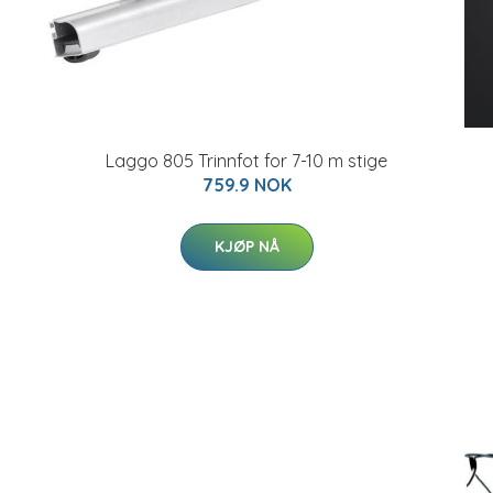
Laggo 805 Trinnfot for 7-10 m stige
759.9 NOK
KJØP NÅ