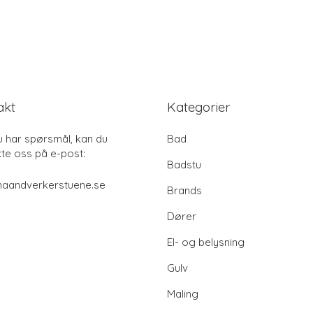
akt
Kategorier
u har spørsmål, kan du
Bad
te oss på e-post:
Badstu
haandverkerstuene.se
Brands
Dører
El- og belysning
Gulv
Maling