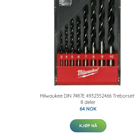
Milwaukee DIN 7487E 4932352466 Treborset
8 deler
64 NOK
KJØP NÅ