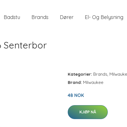
Badstu
Brands
Dører
El- Og Belysning
 Senterbor
Kategorier:
Brands
,
Milwauk
Brand:
Milwaukee
48 NOK
KJØP NÅ