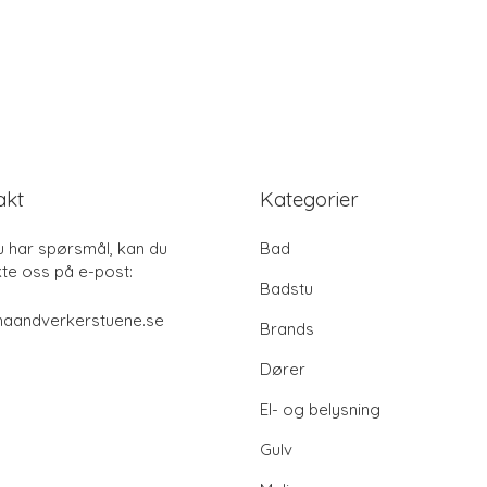
akt
Kategorier
u har spørsmål, kan du
Bad
te oss på e-post:
Badstu
haandverkerstuene.se
Brands
Dører
El- og belysning
Gulv