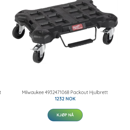
t
Milwaukee 4932471068 Packout Hjulbrett
1232 NOK
KJØP NÅ