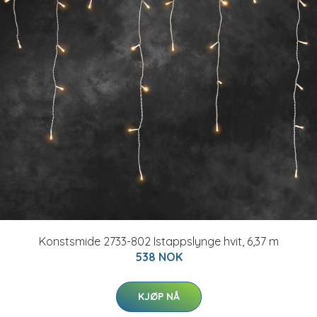
Konstsmide 2733-802 Istappslynge hvit, 6,37 m
538 NOK
KJØP NÅ