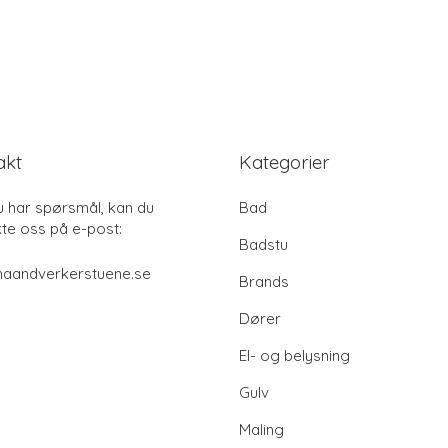
akt
Kategorier
u har spørsmål, kan du
Bad
te oss på e-post:
Badstu
haandverkerstuene.se
Brands
Dører
El- og belysning
Gulv
Maling