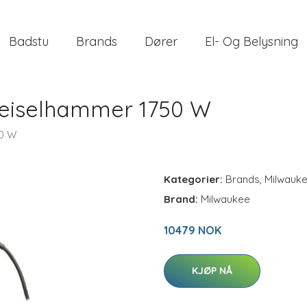
Badstu
Brands
Dører
El- Og Belysning
Meiselhammer 1750 W
50 W
Kategorier:
Brands
,
Milwauk
Brand:
Milwaukee
10479 NOK
KJØP NÅ